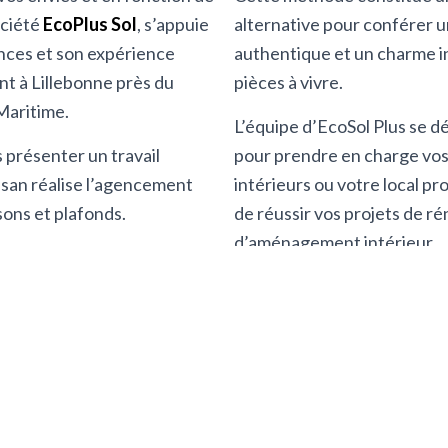
ociété
EcoPlus Sol
, s’appuie
alternative pour conférer 
nces et son expérience
authentique et un charme i
t à Lillebonne près du
pièces à vivre.
Maritime.
L’équipe d’EcoSol Plus se d
 présenter un travail
pour prendre en charge vo
tisan réalise l’agencement
intérieurs ou votre local pr
sons et plafonds.
de réussir vos projets de ré
d’aménagement intérieur.
TRE PROJET À UN