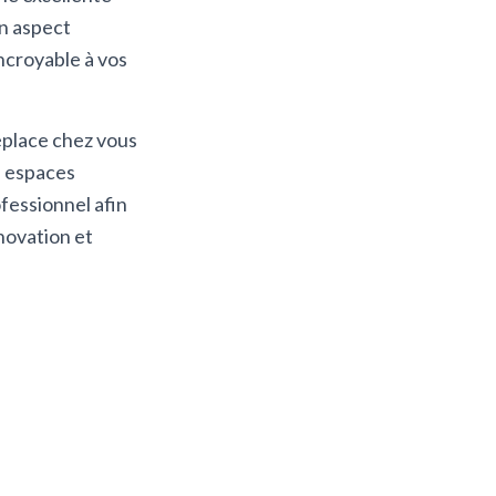
un aspect
ncroyable à vos
éplace chez vous
s espaces
ofessionnel afin
novation et