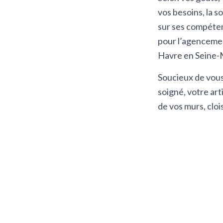
vos besoins, la s
sur ses compéte
pour l’agencemen
Havre en Seine-
Soucieux de vous
soigné, votre ar
de vos murs, cloi
CONFIEZ VO